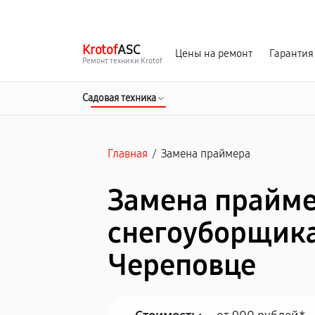
г. Череповец
Ежедневно с 9:00 до 21:00
Krotof
ASC
Цены на ремонт
Гарантия
Ремонт техники Krotof
Садовая техника
Главная
/
Замена праймера
Замена прайм
снегоуборщика 
Череповце