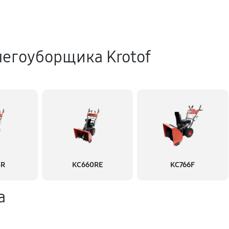
негоуборщика Krotof
3R
KC660RE
KC766F
а