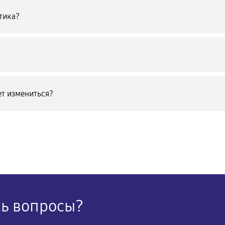
тика?
т измениться?
сь вопросы?