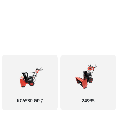
KC653R GP 7
24935