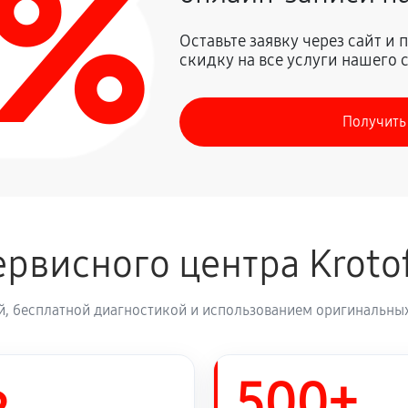
0%
720 руб
Krotof KC971F
Оставьте заявку через сайт и
скидку на все услуги нашего 
3150 руб
вигателя
Получить
2250 руб
ателя и редуктора
630 руб
otof KC971F
рвисного центра Kroto
950 руб
й, бесплатной диагностикой и использованием оригинальных
680 руб
f KC971F
500+
700 руб
а Krotof KC971F