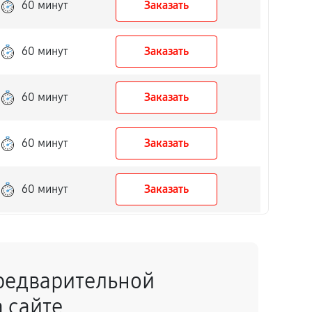
60 минут
Заказать
60 минут
Заказать
60 минут
Заказать
60 минут
Заказать
60 минут
Заказать
60 минут
Заказать
редварительной
60 минут
Заказать
 сайте