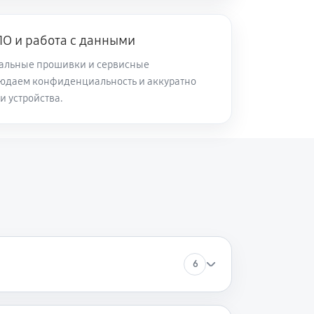
60 минут
Заказать
О и работа с данными
альные прошивки и сервисные
60 минут
Заказать
юдаем конфиденциальность и аккуратно
и устройства.
60 минут
Заказать
60 минут
Заказать
60 минут
Заказать
6
60 минут
Заказать
60 минут
Заказать