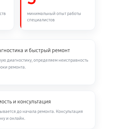
60 минут
Заказать
ств
минимальный опыт работы
специалистов
60 минут
Заказать
60 минут
Заказать
агностика и быстрый ремонт
ую диагностику, определяем неисправность
роки ремонта.
60 минут
Заказать
60 минут
Заказать
ость и консультация
60 минут
Заказать
ывается до начала ремонта. Консультация
ну и онлайн.
60 минут
Заказать