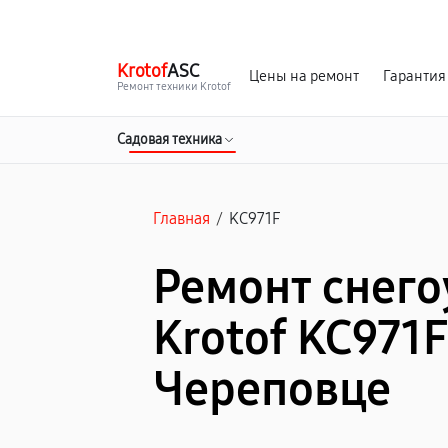
г. Череповец
Ежедневно с 9:00 до 21:00
Krotof
ASC
Цены на ремонт
Гарантия
Ремонт техники Krotof
Садовая техника
Главная
/
KC971F
Ремонт снег
Krotof KC971F
Череповце