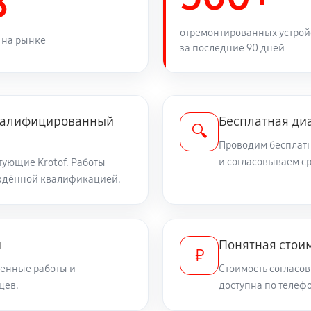
8
1420 руб
ика Krotof KC971F
отремонтированных устрой
 на рынке
за последние 90 дней
810 руб
1350 руб
квалифицированный
Бесплатная ди
🔍
Проводим бесплатн
650 руб
и согласовываем с
ующие Krotof. Работы
ждённой квалификацией.
900 руб
рбюратора
и
Понятная стоим
₽
900 руб
енные работы и
Стоимость согласов
цев.
доступна по телефо
990 руб
tof KC971F