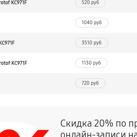
520 руб
otof KC971F
1040 руб
3510 руб
KC971F
1130 руб
otof KC971F
720 руб
740 руб
Скидка 20% по п
2160 руб
онлайн-записи на