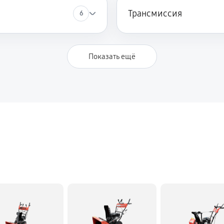
Трансмиссия
6
990 руб
Krotof KC971F
Показать ещё
810 руб
950 руб
rotof KC971F
1220 руб
2250 руб
ка Krotof KC971F
1620 руб