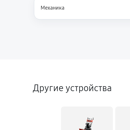
Механика
Замена сцепления снегоуборщика 
Замена подшипника колеса
Замена маховика снегоуборщика K
Замена кронштейна трансмиссии
Другие устройства
Ремонт втулок колес снегоуборщи
Ремонт фрикционного диска