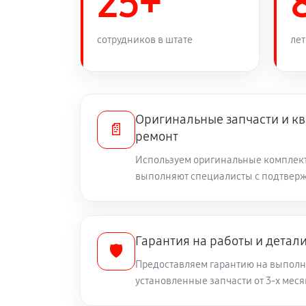
25+
Замена/Pемонт шнека снегоуборщ
сотрудников в штате
лет
Замена/Pемонт топливопровода
Ремонт топливных мембран
Оригинальные запчасти и 
📄
ремонт
Замена/Pемонт стартера
Используем оригинальные комплект
выполняют специалисты с подтвер
Замена расходных материалов ка
Гарантия на работы и детал
🛡️
Замена шины на колесном диске
Предоставляем гарантию на выполн
установленные запчасти от 3-х меся
Замена ремней снегоуборщика Kro