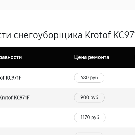
ти снегоуборщика Krotof KC971
равности
Цена ремонта
680 руб
of KC971F
900 руб
rotof KC971F
1170 руб