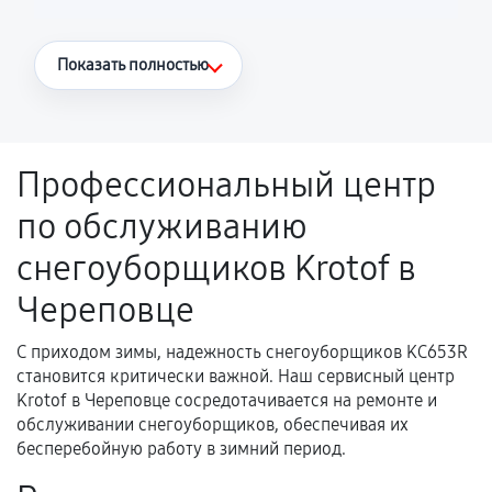
Что считается гарантийным случаем
Показать полностью
Повторное возникновение неисправности,
напрямую связанной с выполненным
ремонтом.
Профессиональный центр
Поломка установленной детали при
по обслуживанию
нормальной эксплуатации в течение
гарантийного срока.
снегоуборщиков Krotof в
Несоответствие комплектующей заявленным
Череповце
техническим характеристикам.
С приходом зимы, надежность снегоуборщиков KC653R
становится критически важной. Наш сервисный центр
Документы для подтверждения
Krotof в Череповце сосредотачивается на ремонте и
гарантии
обслуживании снегоуборщиков, обеспечивая их
бесперебойную работу в зимний период.
Гарантийный талон.