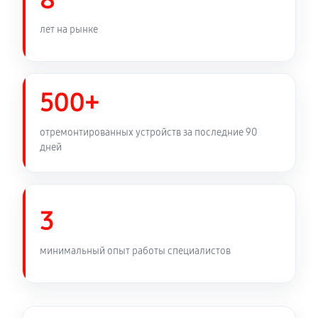
8
680 руб
60 минут
лет на рынке
Чистка карбюратора снегоуборщика Krotof KC653R
700 руб
60 минут
500+
Замена/Pемонт шнека снегоуборщика Krotof
KC653R
отремонтированных устройств за последние 90
дней
1420 руб
60 минут
Замена/Pемонт топливопровода
810 руб
60 минут
3
Ремонт топливных мембран
минимальный опыт работы специалистов
1350 руб
60 минут
Замена/Pемонт стартера