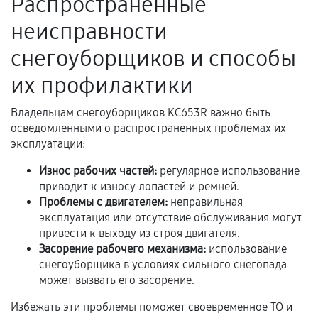
Распространенные
Акт выполненных работ с датой, перечнем
неисправности
услуг и сроком гарантии.
Документы на установленные комплектующие
снегоуборщиков и способы
и кассовый чек.
их профилактики
Владельцам снегоуборщиков KC653R важно быть
Расширенная гарантия
осведомленными о распространенных проблемах их
эксплуатации:
В некоторых случаях возможно оформление
Износ рабочих частей:
регулярное использование
расширенной гарантии. Стоимость, сроки и
приводит к износу лопастей и ремней.
условия продления согласовываются отдельно и
Проблемы с двигателем:
неправильная
фиксируются в документах.
эксплуатация или отсутствие обслуживания могут
привести к выходу из строя двигателя.
Засорение рабочего механизма:
использование
Когда гарантия не действует
снегоуборщика в условиях сильного снегопада
может вызвать его засорение.
Нарушение правил эксплуатации,
Избежать эти проблемы поможет своевременное ТО и
механические повреждения, попадание влаги,