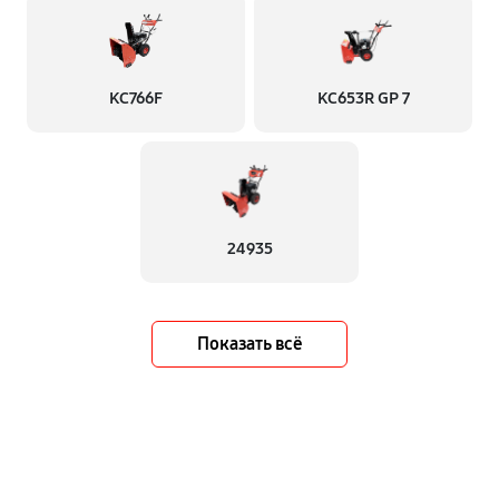
KC766F
KC653R GP 7
24935
Показать всё