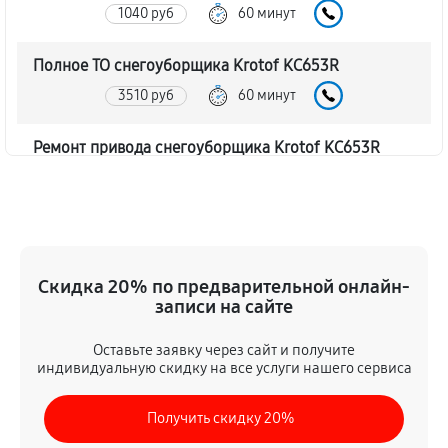
1040 руб
60 минут
Полное ТО снегоуборщика Krotof KC653R
3510 руб
60 минут
Ремонт привода снегоуборщика Krotof KC653R
1130 руб
60 минут
Регулировка зазоров клапанов
720 руб
60 минут
Скидка 20% по предварительной онлайн-
записи на сайте
Замена свечей зажигания
740 руб
60 минут
Оставьте заявку через сайт и получите
индивидуальную скидку на все услуги нашего сервиса
Демонтаж-монтаж двигателя
Получить скидку 20%
2160 руб
60 минут