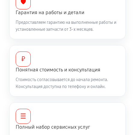
🛡️
Замена цепи привода хода
Гарантия на работы и детали
1220 руб
60 минут
Предоставляем гарантию на выполненные работы и
установленные запчасти от 3-х месяцев.
Замена шкива привода хода
1040 руб
60 минут
Замена (установка) срезного болта
₽
590 руб
60 минут
Понятная стоимость и консультация
Стоимость согласовывается до начала ремонта.
Замена корпуса шнека
Консультация доступна по телефону и онлайн.
1490 руб
60 минут
Смазка осей привода снегоуборщика Krotof
KC653R
☰
1260 руб
60 минут
Полный набор сервисных услуг