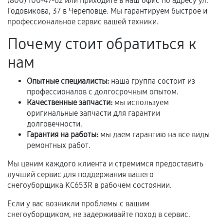
(800) 100-47-62 или приходите в наш офис по адресу ул.
Предоставленные детали подходят по
Годовикова, 37 в Череповце. Мы гарантируем быстрое и
профессиональное сервис вашей техники.
техническим параметрам и не имеют внешних
дефектов.
Почему стоит обратиться к
Установка была выполнена нашим сервисным
нам
центром.
При этом гарантия на сами комплектующие
Опытные специалисты:
наша группа состоит из
остается на стороне производителя или
профессионалов с долгосрочным опытом.
продавца. За качество сторонних деталей
Качественные запчасти:
мы используем
сервисный центр ответственности не несет.
оригинальные запчасти для гарантии
долговечности.
Гарантия на работы:
мы даем гарантию на все виды
ремонтных работ.
Мы ценим каждого клиента и стремимся предоставить
лучший сервис для поддержания вашего
снегоуборщика KC653R в рабочем состоянии.
Если у вас возникли проблемы с вашим
снегоуборщиком, не задерживайте поход в сервис.