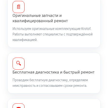
650 руб
60 минут
📄
Замена расходных материалов карбюратора
Оригинальные запчасти и
квалифицированный ремонт
900 руб
60 минут
Используем оригинальные комплектующие Krotof.
Замена шины на колесном диске
Работы выполняют специалисты с подтверждённой
квалификацией.
900 руб
60 минут
Замена ремней снегоуборщика Krotof KC653R
990 руб
60 минут
🔍
Бесплатная диагностика и быстрый ремонт
Смазка втулок снегоуборщика Krotof KC653R
Проводим бесплатную диагностику, определяем
540 руб
60 минут
неисправность и согласовываем сроки ремонта.
Чистка снегоуборщика
540 руб
60 минут