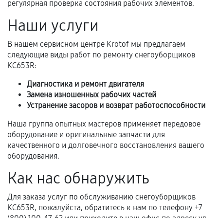
регулярная проверка состояния рабочих элементов.
перегрев, коррозия.
Наши услуги
Самостоятельный ремонт или вмешательство
третьих лиц.
В нашем сервисном центре Krotof мы предлагаем
Естественный износ деталей, если иное не
следующие виды работ по ремонту снегоуборщиков
предусмотрено отдельно.
KC653R:
Обращение после окончания гарантийного
Диагностика и ремонт двигателя
срока.
Замена изношенных рабочих частей
Устранение засоров и возврат работоспособности
Программные сбои, если это не указано в
отдельных условиях.
Наша группа опытных мастеров применяет передовое
оборудование и оригинальные запчасти для
качественного и долговечного восстановления вашего
оборудования.
Если комплектующие куплены
самостоятельно
Как нас обнаружить
Гарантия на выполненные работы может
Для заказа услуг по обслуживанию снегоуборщиков
сохраняться полностью или частично, если
KC653R, пожалуйста, обратитесь к нам по телефону +7
соблюдены следующие условия: