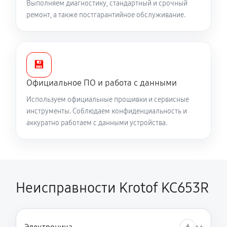
Замена сцепления снегоуборщика Krotof KC653R
Выполняем диагностику, стандартный и срочный
ремонт, а также постгарантийное обслуживание.
990 руб
60 минут
Замена подшипника колеса
810 руб
60 минут
💾
Официальное ПО и работа с данными
Замена маховика снегоуборщика Krotof KC653R
Используем официальные прошивки и сервисные
950 руб
60 минут
инструменты. Соблюдаем конфиденциальность и
аккуратно работаем с данными устройства.
Замена кронштейна трансмиссии
1220 руб
60 минут
Ремонт втулок колес снегоуборщика Krotof KC653R
Неисправности Krotof KC653R
2250 руб
60 минут
Ремонт фрикционного диска
1620 руб
60 минут
6