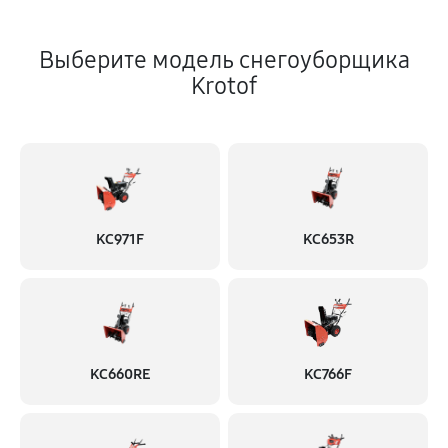
Выберите модель снегоуборщика
Krotof
KC971F
KC653R
KC660RE
KC766F