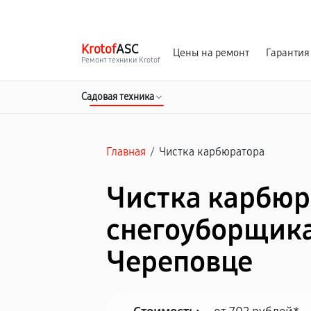
г. Череповец
Ежедневно с 9:00 до 21:00
Krotof
ASC
Цены на ремонт
Гарантия
Ремонт техники Krotof
Садовая техника
Главная
/
Чистка карбюратора
Чистка карбюр
снегоуборщика 
Череповце