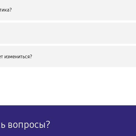
тика?
т измениться?
сь вопросы?