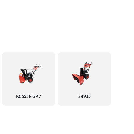
KC653R GP 7
24935