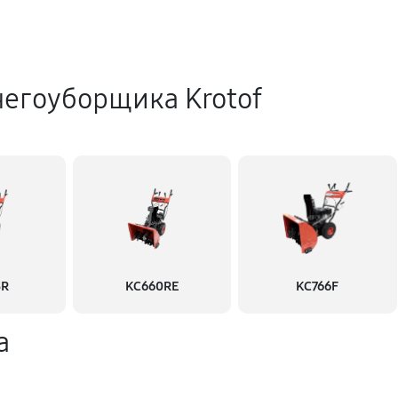
негоуборщика Krotof
3R
KC660RE
KC766F
а